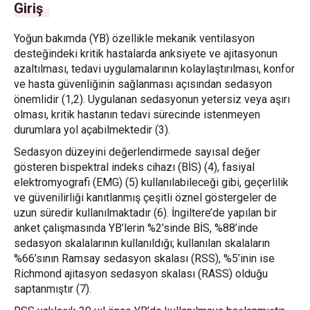
Giriş
Yoğun bakımda (YB) özellikle mekanik ventilasyon
desteğindeki kritik hastalarda anksiyete ve ajitasyonun
azaltılması, tedavi uygulamalarının kolaylaştırılması, konfor
ve hasta güvenliğinin sağlanması açısından sedasyon
önemlidir (1,2). Uygulanan sedasyonun yetersiz veya aşırı
olması, kritik hastanın tedavi sürecinde istenmeyen
durumlara yol açabilmektedir (3).
Sedasyon düzeyini değerlendirmede sayısal değer
gösteren bispektral indeks cihazı (BİS) (4), fasiyal
elektromyografi (EMG) (5) kullanılabileceği gibi, geçerlilik
ve güvenilirliği kanıtlanmış çeşitli öznel göstergeler de
uzun süredir kullanılmaktadır (6). İngiltere’de yapılan bir
anket çalışmasında YB’lerin %2’sinde BİS, %88’inde
sedasyon skalalarının kullanıldığı; kullanılan skalaların
%66’sının Ramsay sedasyon skalası (RSS), %5’inin ise
Richmond ajitasyon sedasyon skalası (RASS) olduğu
saptanmıştır (7).