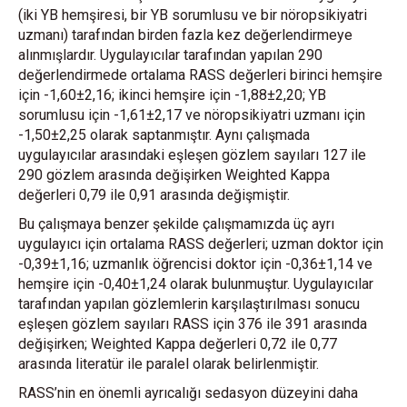
(iki YB hemşiresi, bir YB sorumlusu ve bir nöropsikiyatri
uzmanı) tarafından birden fazla kez değerlendirmeye
alınmışlardır. Uygulayıcılar tarafından yapılan 290
değerlendirmede ortalama RASS değerleri birinci hemşire
için -1,60±2,16; ikinci hemşire için -1,88±2,20; YB
sorumlusu için -1,61±2,17 ve nöropsikiyatri uzmanı için
-1,50±2,25 olarak saptanmıştır. Aynı çalışmada
uygulayıcılar arasındaki eşleşen gözlem sayıları 127 ile
290 gözlem arasında değişirken Weighted Kappa
değerleri 0,79 ile 0,91 arasında değişmiştir.
Bu çalışmaya benzer şekilde çalışmamızda üç ayrı
uygulayıcı için ortalama RASS değerleri; uzman doktor için
-0,39±1,16; uzmanlık öğrencisi doktor için -0,36±1,14 ve
hemşire için -0,40±1,24 olarak bulunmuştur. Uygulayıcılar
tarafından yapılan gözlemlerin karşılaştırılması sonucu
eşleşen gözlem sayıları RASS için 376 ile 391 arasında
değişirken; Weighted Kappa değerleri 0,72 ile 0,77
arasında literatür ile paralel olarak belirlenmiştir.
RASS’nin en önemli ayrıcalığı sedasyon düzeyini daha