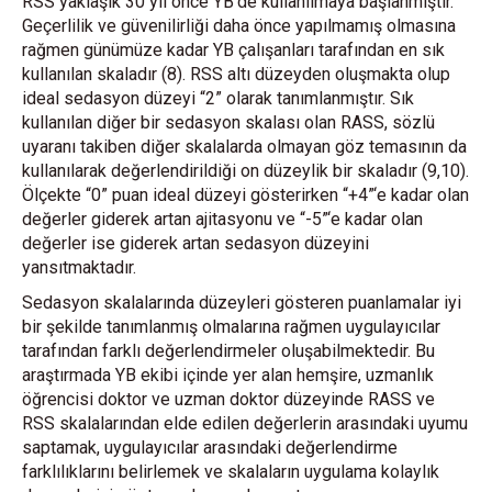
RSS yaklaşık 30 yıl önce YB’de kullanılmaya başlanmıştır.
Geçerlilik ve güvenilirliği daha önce yapılmamış olmasına
rağmen günümüze kadar YB çalışanları tarafından en sık
kullanılan skaladır (8). RSS altı düzeyden oluşmakta olup
ideal sedasyon düzeyi “2” olarak tanımlanmıştır. Sık
kullanılan diğer bir sedasyon skalası olan RASS, sözlü
uyaranı takiben diğer skalalarda olmayan göz temasının da
kullanılarak değerlendirildiği on düzeylik bir skaladır (9,10).
Ölçekte “0” puan ideal düzeyi gösterirken “+4”‘e kadar olan
değerler giderek artan ajitasyonu ve “-5”‘e kadar olan
değerler ise giderek artan sedasyon düzeyini
yansıtmaktadır.
Sedasyon skalalarında düzeyleri gösteren puanlamalar iyi
bir şekilde tanımlanmış olmalarına rağmen uygulayıcılar
tarafından farklı değerlendirmeler oluşabilmektedir. Bu
araştırmada YB ekibi içinde yer alan hemşire, uzmanlık
öğrencisi doktor ve uzman doktor düzeyinde RASS ve
RSS skalalarından elde edilen değerlerin arasındaki uyumu
saptamak, uygulayıcılar arasındaki değerlendirme
farklılıklarını belirlemek ve skalaların uygulama kolaylık