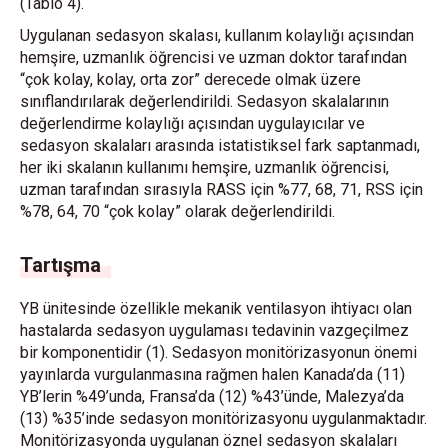
(Tablo 4).
Uygulanan sedasyon skalası, kullanım kolaylığı açısından
hemşire, uzmanlık öğrencisi ve uzman doktor tarafından
“çok kolay, kolay, orta zor” derecede olmak üzere
sınıflandırılarak değerlendirildi. Sedasyon skalalarının
değerlendirme kolaylığı açısından uygulayıcılar ve
sedasyon skalaları arasında istatistiksel fark saptanmadı,
her iki skalanın kullanımı hemşire, uzmanlık öğrencisi,
uzman tarafından sırasıyla RASS için %77, 68, 71, RSS için
%78, 64, 70 “çok kolay” olarak değerlendirildi.
Tartışma
YB ünitesinde özellikle mekanik ventilasyon ihtiyacı olan
hastalarda sedasyon uygulaması tedavinin vazgeçilmez
bir komponentidir (1). Sedasyon monitörizasyonun önemi
yayınlarda vurgulanmasına rağmen halen Kanada’da (11)
YB’lerin %49’unda, Fransa’da (12) %43’ünde, Malezya’da
(13) %35’inde sedasyon monitörizasyonu uygulanmaktadır.
Monitörizasyonda uygulanan öznel sedasyon skalaları