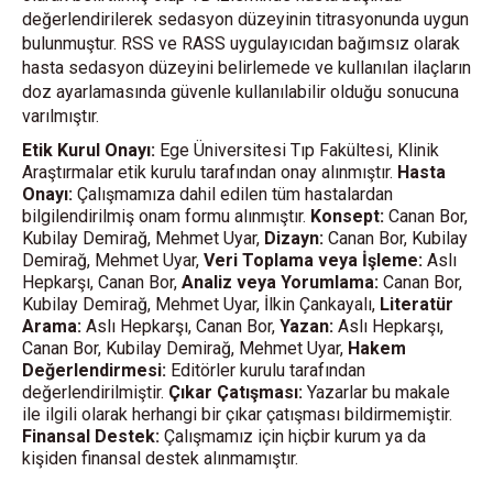
değerlendirilerek sedasyon düzeyinin titrasyonunda uygun
bulunmuştur. RSS ve RASS uygulayıcıdan bağımsız olarak
hasta sedasyon düzeyini belirlemede ve kullanılan ilaçların
doz ayarlamasında güvenle kullanılabilir olduğu sonucuna
varılmıştır.
Etik Kurul Onayı:
Ege Üniversitesi Tıp Fakültesi, Klinik
Araştırmalar etik kurulu tarafından onay alınmıştır.
Hasta
Onayı:
Çalışmamıza dahil edilen tüm hastalardan
bilgilendirilmiş onam formu alınmıştır.
Konsept:
Canan Bor,
Kubilay Demirağ, Mehmet Uyar,
Dizayn:
Canan Bor, Kubilay
Demirağ, Mehmet Uyar,
Veri Toplama veya İşleme:
Aslı
Hepkarşı, Canan Bor,
Analiz veya Yorumlama:
Canan Bor,
Kubilay Demirağ, Mehmet Uyar, İlkin Çankayalı,
Literatür
Arama:
Aslı Hepkarşı, Canan Bor,
Yazan:
Aslı Hepkarşı,
Canan Bor, Kubilay Demirağ, Mehmet Uyar,
Hakem
Değerlendirmesi:
Editörler kurulu tarafından
değerlendirilmiştir.
Çıkar Çatışması:
Yazarlar bu makale
ile ilgili olarak herhangi bir çıkar çatışması bildirmemiştir.
Finansal Destek:
Çalışmamız için hiçbir kurum ya da
kişiden finansal destek alınmamıştır.