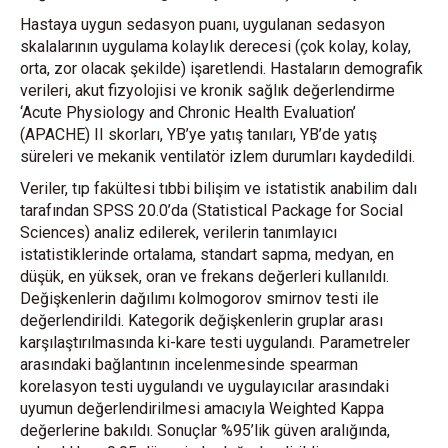
Hastaya uygun sedasyon puanı, uygulanan sedasyon
skalalarının uygulama kolaylık derecesi (çok kolay, kolay,
orta, zor olacak şekilde) işaretlendi. Hastaların demografik
verileri, akut fizyolojisi ve kronik sağlık değerlendirme
‘Acute Physiology and Chronic Health Evaluation’
(APACHE) II skorları, YB’ye yatış tanıları, YB’de yatış
süreleri ve mekanik ventilatör izlem durumları kaydedildi.
Veriler, tıp fakültesi tıbbi bilişim ve istatistik anabilim dalı
tarafından SPSS 20.0’da (Statistical Package for Social
Sciences) analiz edilerek, verilerin tanımlayıcı
istatistiklerinde ortalama, standart sapma, medyan, en
düşük, en yüksek, oran ve frekans değerleri kullanıldı.
Değişkenlerin dağılımı kolmogorov smirnov testi ile
değerlendirildi. Kategorik değişkenlerin gruplar arası
karşılaştırılmasında ki-kare testi uygulandı. Parametreler
arasındaki bağlantının incelenmesinde spearman
korelasyon testi uygulandı ve uygulayıcılar arasındaki
uyumun değerlendirilmesi amacıyla Weighted Kappa
değerlerine bakıldı. Sonuçlar %95’lik güven aralığında,