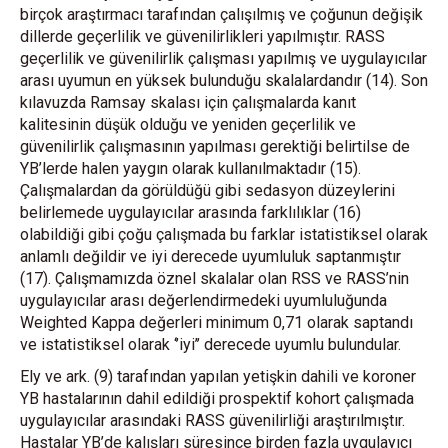
birçok araştırmacı tarafından çalışılmış ve çoğunun değişik
dillerde geçerlilik ve güvenilirlikleri yapılmıştır. RASS
geçerlilik ve güvenilirlik çalışması yapılmış ve uygulayıcılar
arası uyumun en yüksek bulunduğu skalalardandır (14). Son
kılavuzda Ramsay skalası için çalışmalarda kanıt
kalitesinin düşük olduğu ve yeniden geçerlilik ve
güvenilirlik çalışmasının yapılması gerektiği belirtilse de
YB’lerde halen yaygın olarak kullanılmaktadır (15).
Çalışmalardan da görüldüğü gibi sedasyon düzeylerini
belirlemede uygulayıcılar arasında farklılıklar (16)
olabildiği gibi çoğu çalışmada bu farklar istatistiksel olarak
anlamlı değildir ve iyi derecede uyumluluk saptanmıştır
(17). Çalışmamızda öznel skalalar olan RSS ve RASS’nin
uygulayıcılar arası değerlendirmedeki uyumluluğunda
Weighted Kappa değerleri minimum 0,71 olarak saptandı
ve istatistiksel olarak ‘’iyi’’ derecede uyumlu bulundular.
Ely ve ark. (9) tarafından yapılan yetişkin dahili ve koroner
YB hastalarının dahil edildiği prospektif kohort çalışmada
uygulayıcılar arasındaki RASS güvenilirliği araştırılmıştır.
Hastalar YB’de kalışları süresince birden fazla uygulayıcı